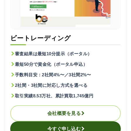
2社間
3社間
ビートレーディング
売掛債権の種類
審査結果は最短10分提示（ポータル）
請求書買取
最短50分で資金化（ポータル申込）
手数料目安：2社間4%〜／3社間2%〜
注文書買取
2社間・3社間に対応し方式を選べる
診療報酬債権
取引実績8.53万社、累計買取1,745億円
介護報酬債権
会社概要を見る
不良債権買取
今すぐ申し込む
将来債権譲渡