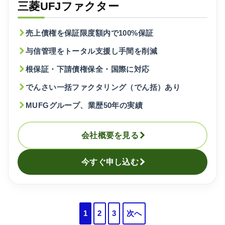
三菱UFJファクター
売上債権を保証限度額内で100%保証
与信管理をトータル支援し手間を削減
根保証・下請債権保全・国際に対応
でんさい一括ファクタリング（でん括）あり
MUFGグループ、業歴50年の実績
会社概要を見る
今すぐ申し込む
投
1
2
3
次へ