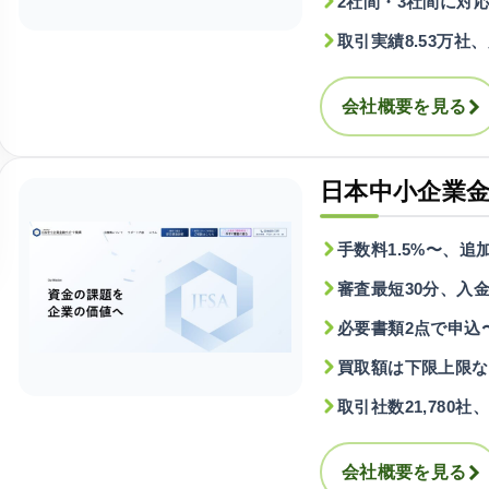
2社間・3社間に対
取引実績8.53万社、
会社概要を見る
日本中小企業
手数料1.5%〜、追
審査最短30分、入
必要書類2点で申込
買取額は下限上限な
取引社数21,780社
会社概要を見る