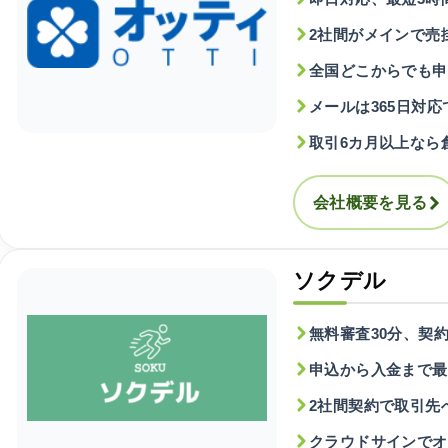
2社間がメインで売
全国どこからでも申
メールは365日対
取引6カ月以上なら
会社概要を見る
ソクデル
無料審査30分、契
申込から入金まで最
2社間契約で取引先
クラウドサインでオ