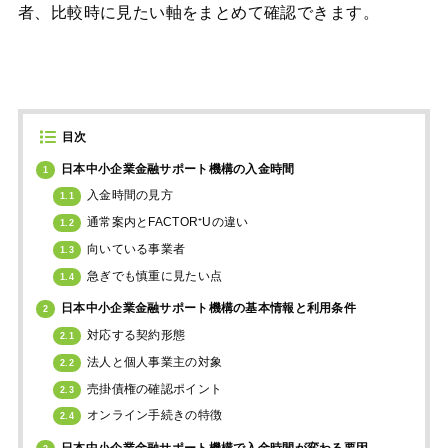
者、比較時に見たい軸をまとめて確認できます。
目次
日本中小企業金融サポート機構の入金時間
1
入金時間の見方
1.1
通常案内とFACTOR⁺Uの違い
1.2
向いている事業者
1.3
急ぎでも慎重に見たい点
1.4
日本中小企業金融サポート機構の基本情報と利用条件
2
対応する契約形態
2.1
法人と個人事業主の対象
2.2
売掛債権の確認ポイント
2.3
オンライン手続きの特徴
2.4
日本中小企業金融サポート機構で入金時間が変わる要因