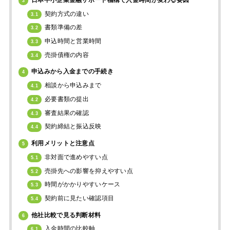
3
契約方式の違い
3.1
書類準備の差
3.2
申込時間と営業時間
3.3
売掛債権の内容
3.4
申込みから入金までの手続き
4
相談から申込みまで
4.1
必要書類の提出
4.2
審査結果の確認
4.3
契約締結と振込反映
4.4
利用メリットと注意点
5
非対面で進めやすい点
5.1
売掛先への影響を抑えやすい点
5.2
時間がかかりやすいケース
5.3
契約前に見たい確認項目
5.4
他社比較で見る判断材料
6
入金時間の比較軸
6.1