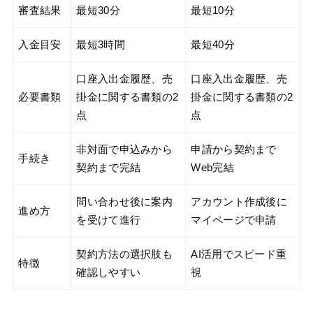
審査結果
最短30分
最短10分
入金目安
最短3時間
最短40分
口座入出金履歴、売
口座入出金履歴、売
必要書類
掛金に関する書類の2
掛金に関する書類の2
点
点
非対面で申込みから
申請から契約まで
手続き
契約まで完結
Web完結
問い合わせ後に案内
アカウント作成後に
進め方
を受けて進行
マイページで申請
契約方法の選択肢も
AI活用でスピード重
特徴
確認しやすい
視