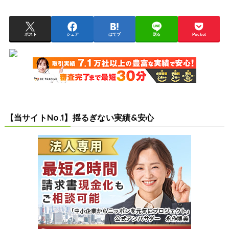
ポスト
シェア
はてブ
送る
Pocket
【当サイトNo.1】揺るぎない実績&安心