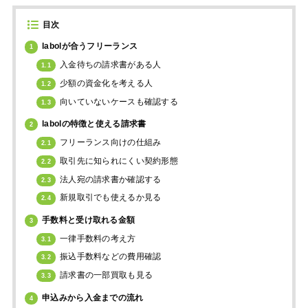
目次
labolが合うフリーランス
1
入金待ちの請求書がある人
1.1
少額の資金化を考える人
1.2
向いていないケースも確認する
1.3
labolの特徴と使える請求書
2
フリーランス向けの仕組み
2.1
取引先に知られにくい契約形態
2.2
法人宛の請求書か確認する
2.3
新規取引でも使えるか見る
2.4
手数料と受け取れる金額
3
一律手数料の考え方
3.1
振込手数料などの費用確認
3.2
請求書の一部買取も見る
3.3
申込みから入金までの流れ
4