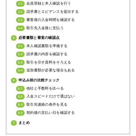
会員登録と本人確認を行う
4.1
請求書とエビデンスを提出する
4.2
審査後の入金時間を確認する
4.3
取引先入金後に支払う
4.4
必要書類と審査の確認点
5
本人確認書類を準備する
5.1
請求書の内容を確認する
5.2
取引を示す資料をそろえる
5.3
追加書類が必要な場合もある
5.4
申込み前の比較チェック
6
他社と手数料を比べる
6.1
入金スピードだけで選ばない
6.2
取引先連絡の条件を見る
6.3
契約後の支払い日を確認する
6.4
まとめ
7