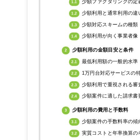
少額ファクタリングの定
1.1
少額利用と通常利用の違
1.2
少額対応スキームの種類
1.3
少額利用が向く事業者像
1.4
少額利用の金額目安と条件
2
最低利用額の一般的水準
2.1
1万円台対応サービスの
2.2
少額利用で重視される審
2.3
少額案件に適した請求書
2.4
少額利用の費用と手数料
3
少額案件の手数料率の傾
3.1
実質コストと年率換算の
3.2