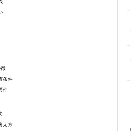
義
い
特徴
査条件
要件
向
考え方