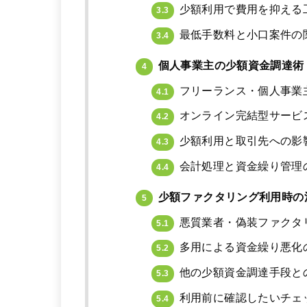
少額利用で費用を抑える
3.3
最低手数料と小口案件の
3.4
個人事業主の少額資金調達術
4
フリーランス・個人事業
4.1
オンライン完結型サービ
4.2
少額利用と取引先への影
4.3
会計処理と資金繰り管理
4.4
少額ファクタリング利用時の
5
悪質業者・偽装ファクタ
5.1
多用による資金繰り悪化
5.2
他の少額資金調達手段と
5.3
利用前に確認したいチェ
5.4