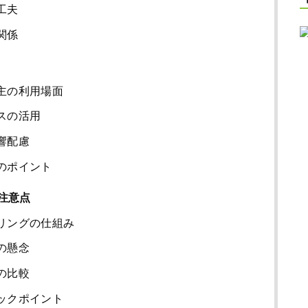
工夫
関係
主の利用場面
スの活用
響配慮
のポイント
注意点
リングの仕組み
の懸念
の比較
ックポイント