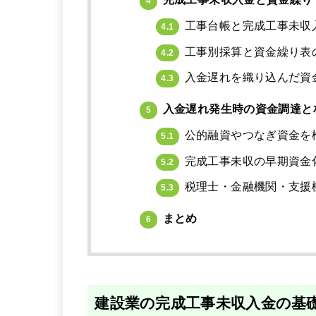
4
工事台帳と完成工事未収
4.1
工事別採算と資金繰り表
4.2
入金遅れを織り込んだ資
4.3
入金遅れ発生時の資金調達と
5
公的融資やつなぎ資金を
5.1
完成工事未収の早期資金
5.2
税理士・金融機関・支援
5.3
まとめ
6
建設業の完成工事未収入金の基