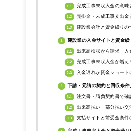
完成工事未収入金の意味
1.1
売掛金・未成工事支出金
1.2
建設業会計と資金繰りの
1.3
建設業の入金サイトと資金繰
2
出来高検収から請求・入
2.1
完成工事未収入金が増え
2.2
入金遅れが資金ショート
2.3
下請・元請の契約と回収条件
3
注文書・請負契約書で確
3.1
出来高払い・部分払い交
3.2
支払サイトと前受金条件
3.3
完成工事未収入金と資金繰り