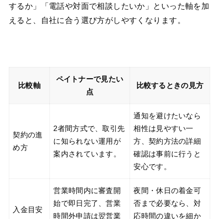
するか」「電話や対面で相談したいか」といった軸を加
えると、自社に合う選び方がしやすくなります。
ペイトナーで見たい
比較軸
比較するときの見方
点
通知を避けたいなら
2者間方式で、取引先
相性は見やすい一
契約の進
に知られない運用が
方、契約方法の詳細
め方
案内されています。
確認は事前に行うと
安心です。
営業時間内に審査開
夜間・休日の着金可
始で即日完了、営業
否まで必要なら、対
入金目安
時間外申請は翌営業
応時間の違いを細か