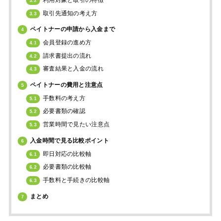
3.2
取引先通知の考え方
3.3
ペイトナーの申請から入金まで
4
会員登録の進め方
4.1
請求書提出の流れ
4.2
審査結果と入金の流れ
4.3
ペイトナーの費用と注意点
5
手数料の考え方
5.1
必要書類の確認
5.2
営業時間で見たい注意点
5.3
入金時間で見る比較ポイント
6
即日対応の比較軸
6.1
必要書類の比較軸
6.2
手数料と手続きの比較軸
6.3
まとめ
7