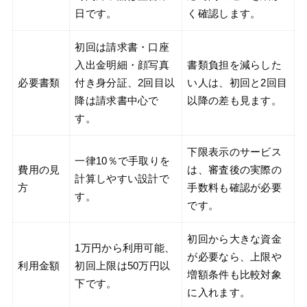
日です。
く確認します。
初回は請求書・口座
入出金明細・顔写真
書類負担を減らした
必要書類
付き身分証、2回目以
い人は、初回と2回目
降は請求書中心で
以降の差も見ます。
す。
下限表示のサービス
一律10％で手取りを
費用の見
は、審査後の実際の
計算しやすい設計で
方
手数料も確認が必要
す。
です。
初回から大きな資金
1万円から利用可能、
が必要なら、上限や
利用金額
初回上限は50万円以
増額条件も比較対象
下です。
に入れます。