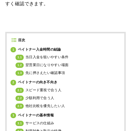
すく確認できます。
目次
ペイトナー入金時間の結論
1
当日入金を狙いやすい条件
1.1
翌営業日になりやすい場面
1.2
先に押さえたい確認事項
1.3
ペイトナーの向き不向き
2
スピード重視で合う人
2.1
少額利用で合う人
2.2
他社比較を優先したい人
2.3
ペイトナーの基本情報
3
サービスの仕組み
3.1
利用対象と取引の特徴