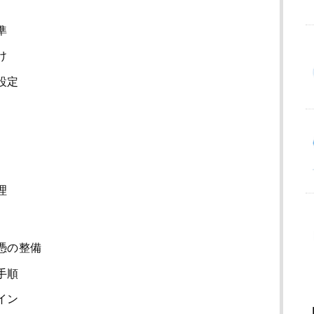
準
け
設定
理
憑の整備
手順
イン