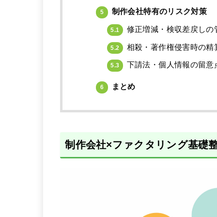
制作会社特有のリスク対策
5
修正増減・検収差戻しの
5.1
相殺・著作権侵害時の精
5.2
下請法・個人情報の留意
5.3
まとめ
6
制作会社×ファクタリング基礎