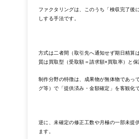
ファクタリングは、このうち「検収完了後
しする手法です。
方式は二者間（取引先へ通知せず期日精算
質は買取型（受取額＝請求額×買取率）と
制作分野の特徴は、成果物が無体物であっ
グ等）で「提供済み・金額確定」を客観化
逆に、未確定の修正工数や月極の一部未提
ます。