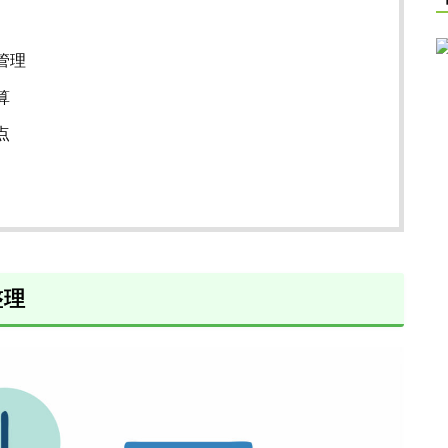
管理
算
点
整理