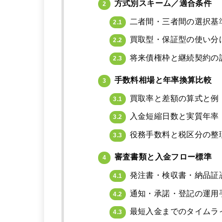
方式別スキーム／適合条件
2
二者間・三者間の選択基
2.1
買取型・保証型の使い分
2.2
将来債権枠と継続契約の
2.3
手数料相場と年率換算比較
3
買取率と差額の算式と例
3.1
入金短縮日数と実質年率
3.2
役務手数料と税区分の整
3.3
審査書類と入金フロー標準
4
発注書・検収書・納品証
4.1
通知・承諾・登記の運用
4.2
最短入金までのタイムラ
4.3