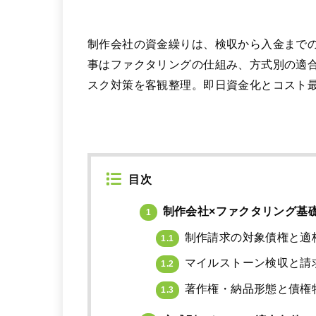
制作会社の資金繰りは、検収から入金まで
事はファクタリングの仕組み、方式別の適
スク対策を客観整理。即日資金化とコスト
目次
制作会社×ファクタリング基
1
制作請求の対象債権と適
1.1
マイルストーン検収と請
1.2
著作権・納品形態と債権
1.3