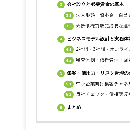
会社設立と必要資金の基本
3
法人形態・資本金・自己
3.1
売掛債権買取に必要な運
3.2
ビジネスモデル設計と実務体
4
2社間・3社間・オンラ
4.1
審査体制・債権管理・回
4.2
集客・信用力・リスク管理の
5
中小企業向け集客チャネ
5.1
反社チェック・債権譲渡
5.2
まとめ
6