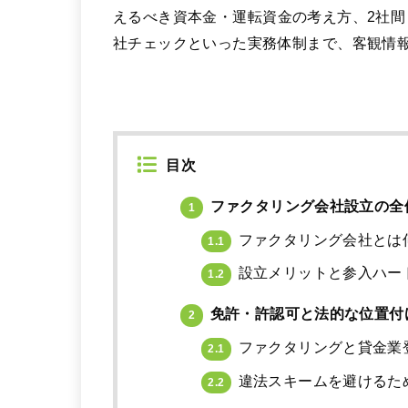
えるべき資本金・運転資金の考え方、2社間
社チェックといった実務体制まで、客観情
目次
ファクタリング会社設立の全
1
ファクタリング会社とは
1.1
設立メリットと参入ハー
1.2
免許・許認可と法的な位置付
2
ファクタリングと貸金業
2.1
違法スキームを避けるた
2.2