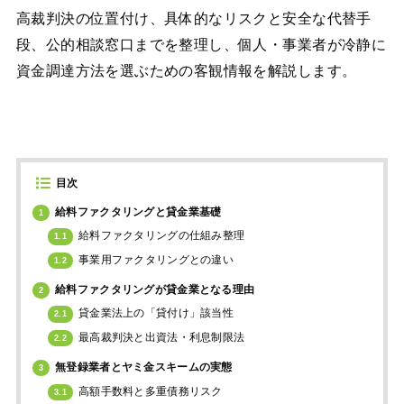
高裁判決の位置付け、具体的なリスクと安全な代替手
段、公的相談窓口までを整理し、個人・事業者が冷静に
資金調達方法を選ぶための客観情報を解説します。
目次
給料ファクタリングと貸金業基礎
1
給料ファクタリングの仕組み整理
1.1
事業用ファクタリングとの違い
1.2
給料ファクタリングが貸金業となる理由
2
貸金業法上の「貸付け」該当性
2.1
最高裁判決と出資法・利息制限法
2.2
無登録業者とヤミ金スキームの実態
3
高額手数料と多重債務リスク
3.1