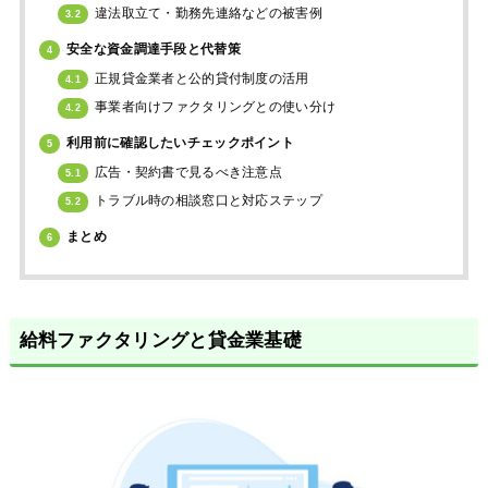
違法取立て・勤務先連絡などの被害例
3.2
安全な資金調達手段と代替策
4
正規貸金業者と公的貸付制度の活用
4.1
事業者向けファクタリングとの使い分け
4.2
利用前に確認したいチェックポイント
5
広告・契約書で見るべき注意点
5.1
トラブル時の相談窓口と対応ステップ
5.2
まとめ
6
給料ファクタリングと貸金業基礎