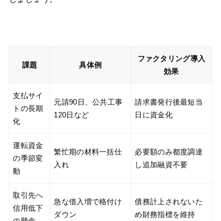
ファクタリング導入
課題
具体例
効果
支払サイ
元請90日、公共工事
請求書発行後最短当
トの長期
120日など
日に資金化
化
運転資金
繁忙期の材料一括仕
必要額のみ都度調達
の季節変
入れ
し追加融資不要
動
取引先へ
急な借入増で格付け
債務計上されないた
信用低下
ダウン
め財務指標を維持