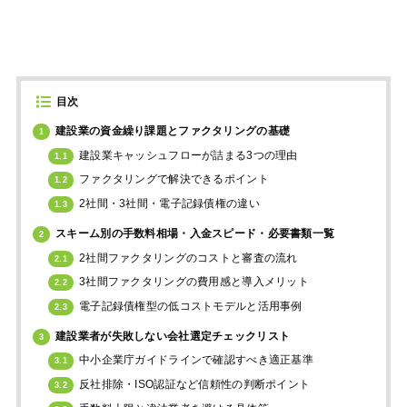
目次
建設業の資金繰り課題とファクタリングの基礎
1
建設業キャッシュフローが詰まる3つの理由
1.1
ファクタリングで解決できるポイント
1.2
2社間・3社間・電子記録債権の違い
1.3
スキーム別の手数料相場・入金スピード・必要書類一覧
2
2社間ファクタリングのコストと審査の流れ
2.1
3社間ファクタリングの費用感と導入メリット
2.2
電子記録債権型の低コストモデルと活用事例
2.3
建設業者が失敗しない会社選定チェックリスト
3
中小企業庁ガイドラインで確認すべき適正基準
3.1
反社排除・ISO認証など信頼性の判断ポイント
3.2