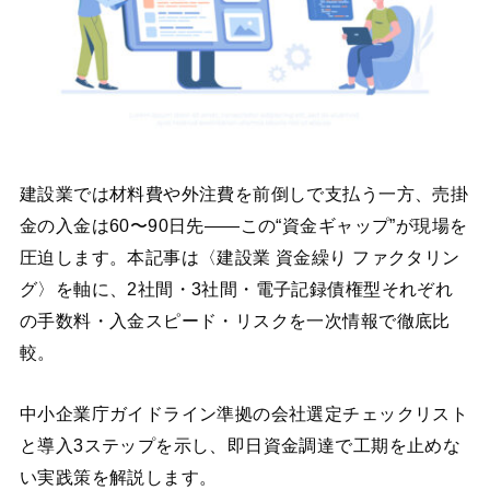
建設業では材料費や外注費を前倒しで支払う一方、売掛
金の入金は60〜90日先――この“資金ギャップ”が現場を
圧迫します。本記事は〈建設業 資金繰り ファクタリン
グ〉を軸に、2社間・3社間・電子記録債権型それぞれ
の手数料・入金スピード・リスクを一次情報で徹底比
較。
中小企業庁ガイドライン準拠の会社選定チェックリスト
と導入3ステップを示し、即日資金調達で工期を止めな
い実践策を解説します。