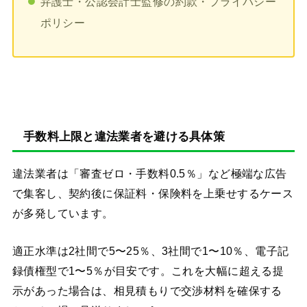
弁護士・公認会計士監修の約款・プライバシー
ポリシー
手数料上限と違法業者を避ける具体策
違法業者は「審査ゼロ・手数料0.5％」など極端な広告
で集客し、契約後に保証料・保険料を上乗せするケース
が多発しています。
適正水準は2社間で5〜25％、3社間で1〜10％、電子記
録債権型で1〜5％が目安です。これを大幅に超える提
示があった場合は、相見積もりで交渉材料を確保する