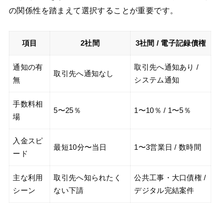
の関係性を踏まえて選択することが重要です。
項目
2社間
3社間 / 電子記録債権
通知の有
取引先へ通知あり /
取引先へ通知なし
無
システム通知
手数料相
5〜25％
1〜10％ / 1〜5％
場
入金スピ
最短10分〜当日
1〜3営業日 / 数時間
ード
主な利用
取引先へ知られたく
公共工事・大口債権 /
シーン
ない下請
デジタル完結案件