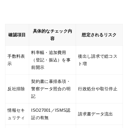
具体的なチェック内
確認項目
想定されるリスク
容
料率幅・追加費用
手数料表
後出し請求で総コス
（登記・振込）を事
示
ト増
前開示
契約書に暴排条項・
反社排除
警察データ照合の明
行政処分や取引停止
記
情報セキ
ISO27001／ISMS認
請求書データ流出
ュリティ
証の有無