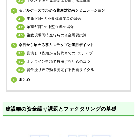
手数料上限と違法業者を避ける具体策
3.3
モデルケースでわかる費用対効果シミュレーション
4
年商1億円の小規模事業者の場合
4.1
年商5億円の中堅企業の場合
4.2
複数現場同時進行時の資金需要試算
4.3
今日から始める導入ステップと運用ポイント
5
見積もり依頼から契約までの3ステップ
5.1
オンライン申請で時短するためのコツ
5.2
資金繰り表で効果測定する改善サイクル
5.3
まとめ
6
建設業の資金繰り課題とファクタリングの基礎