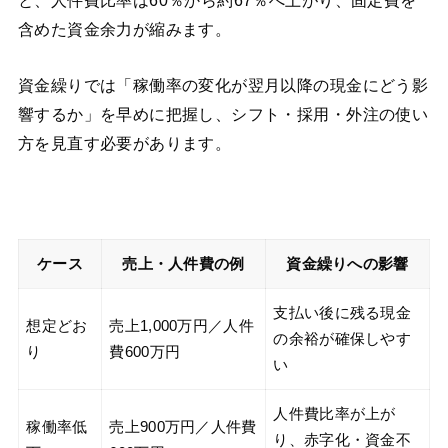
と、人件費比率は60％から約67％へ上がり、固定費を
含めた資金余力が縮みます。
資金繰りでは「稼働率の変化が翌月以降の現金にどう影
響するか」を早めに把握し、シフト・採用・外注の使い
方を見直す必要があります。
ケース
売上・人件費の例
資金繰りへの影響
支払い後に残る現金
想定どお
売上1,000万円／人件
の余裕が確保しやす
り
費600万円
い
人件費比率が上が
稼働率低
売上900万円／人件費
り、赤字化・資金不