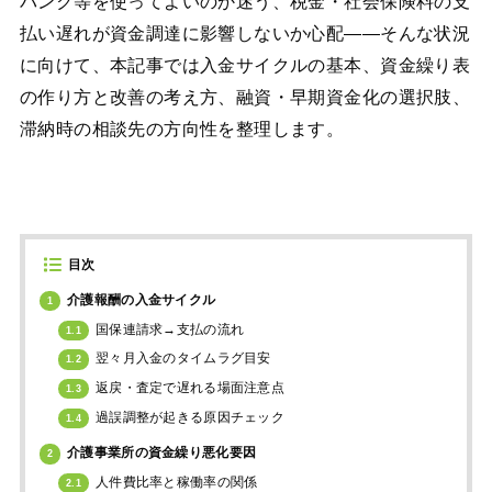
バンク等を使ってよいのか迷う、税金・社会保険料の支
払い遅れが資金調達に影響しないか心配――そんな状況
に向けて、本記事では入金サイクルの基本、資金繰り表
の作り方と改善の考え方、融資・早期資金化の選択肢、
滞納時の相談先の方向性を整理します。
目次
介護報酬の入金サイクル
1
国保連請求→支払の流れ
1.1
翌々月入金のタイムラグ目安
1.2
返戻・査定で遅れる場面注意点
1.3
過誤調整が起きる原因チェック
1.4
介護事業所の資金繰り悪化要因
2
人件費比率と稼働率の関係
2.1