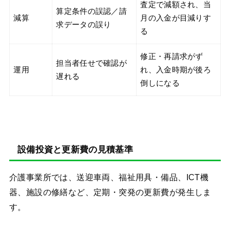
査定で減額され、当
算定条件の誤認／請
減算
月の入金が目減りす
求データの誤り
る
修正・再請求がず
担当者任せで確認が
運用
れ、入金時期が後ろ
遅れる
倒しになる
設備投資と更新費の見積基準
介護事業所では、送迎車両、福祉用具・備品、ICT機
器、施設の修繕など、定期・突発の更新費が発生しま
す。