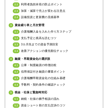
利用者負担未収の防止ポイント
2.2
加算・減算で売上が変わる注意点
2.3
設備投資と更新費の見積基準
2.4
資金繰り表と月次管理
3
介護報酬入金を入れた作り方ステップ
3.1
支払予定と残高を読むコツ
3.2
3カ月先までの資金予測目安
3.3
改善アクションの優先順位チェック
3.4
融資・早期資金化の選択肢
4
公庫・制度融資の特徴比較
4.1
信用保証付き融資の審査ポイント
4.2
介護報酬早期資金化の仕組み基礎
4.3
手数料・契約条件の確認チェック
4.4
税金・社保と緊急時対応
5
納税・社保の猶予相談の流れ
5.1
資金ショート前の支払交渉のコツ
5.2