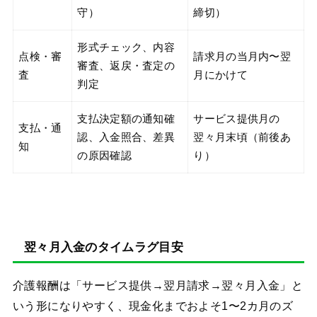
守）
締切）
形式チェック、内容
点検・審
請求月の当月内〜翌
審査、返戻・査定の
査
月にかけて
判定
支払決定額の通知確
サービス提供月の
支払・通
認、入金照合、差異
翌々月末頃（前後あ
知
の原因確認
り）
翌々月入金のタイムラグ目安
介護報酬は「サービス提供→翌月請求→翌々月入金」と
いう形になりやすく、現金化までおよそ1〜2カ月のズ