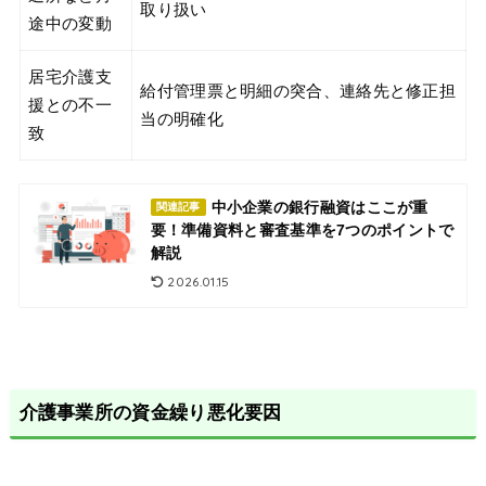
取り扱い
途中の変動
居宅介護支
給付管理票と明細の突合、連絡先と修正担
援との不一
当の明確化
致
中小企業の銀行融資はここが重
関連記事
要！準備資料と審査基準を7つのポイントで
解説
2026.01.15
介護事業所の資金繰り悪化要因