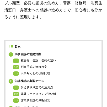
ブル類型、必要な証拠の集め方、警察・財務局・消費生
活窓口・弁護士への相談の進め方まで、初心者にも分か
るように整理します。
目次
刑事告訴の前提知識
1
被害届・告訴・告発の違い
1.1
刑事手続の流れ目安
1.2
民事対応との役割比較
1.3
告訴検討の典型ケース
2
脅迫的取り立ての注意点
2.1
偽装ファクタリング疑い例
2.2
詐欺的勧誘の判断目安
2.3