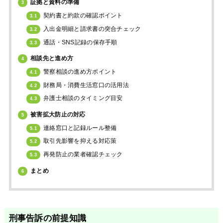
証拠と資料の準備
3
契約書と約款の確認ポイント
3.1
入出金明細と請求書の突合チェック
3.2
通話・SNS記録の保存手順
3.3
相談先と進め方
4
警察相談の進め方ポイント
4.1
財務局・消費生活窓口の活用法
4.2
弁護士相談のタイミング目安
4.3
被害拡大防止の対応
5
連絡窓口と記録ルール整備
5.1
取引先影響を抑える対応策
5.2
再発防止の業者確認チェック
5.3
まとめ
6
刑事告訴の前提知識