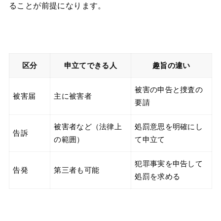
ることが前提になります。
区分
申立てできる人
趣旨の違い
被害の申告と捜査の
被害届
主に被害者
要請
被害者など（法律上
処罰意思を明確にし
告訴
の範囲）
て申立て
犯罪事実を申告して
告発
第三者も可能
処罰を求める