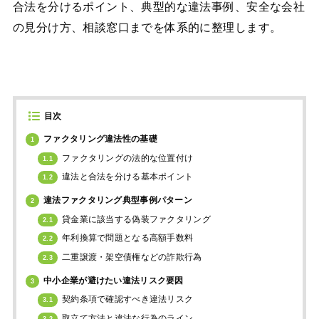
合法を分けるポイント、典型的な違法事例、安全な会社
の見分け方、相談窓口までを体系的に整理します。
目次
ファクタリング違法性の基礎
1
ファクタリングの法的な位置付け
1.1
違法と合法を分ける基本ポイント
1.2
違法ファクタリング典型事例パターン
2
貸金業に該当する偽装ファクタリング
2.1
年利換算で問題となる高額手数料
2.2
二重譲渡・架空債権などの詐欺行為
2.3
中小企業が避けたい違法リスク要因
3
契約条項で確認すべき違法リスク
3.1
取立て方法と違法な行為のライン