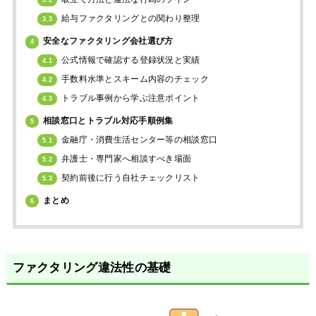
3.2
給与ファクタリングとの関わり整理
3.3
安全なファクタリング会社選び方
4
公式情報で確認する登録状況と実績
4.1
手数料水準とスキーム内容のチェック
4.2
トラブル事例から学ぶ注意ポイント
4.3
相談窓口とトラブル対応手順例集
5
金融庁・消費生活センター等の相談窓口
5.1
弁護士・専門家へ相談すべき場面
5.2
契約前後に行う自社チェックリスト
5.3
まとめ
6
ファクタリング違法性の基礎