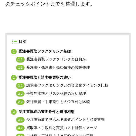
のチェックポイントまでを整理します。
目次
受注書買取ファクタリング基礎
1
受注書買取ファクタリングとは何か
1.1
受注書・発注書と売掛債権の関係整理
1.2
受注書買取と請求書買取の違い
2
請求書ファクタリングとの資金化タイミング比較
2.1
手数料水準とリスク構造の違い整理
2.2
銀行融資・手形割引との位置付け比較
2.3
受注書買取の審査条件と費用相場
3
受注書買取で見られる審査ポイントと必要書類
3.1
買取率・手数料と実質コスト計算イメージ
3.2
二社間・三社間方式と契約パターン選択