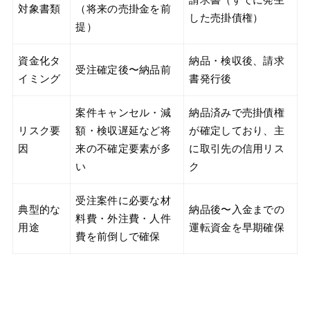
対象書類
（将来の売掛金を前
した売掛債権）
提）
資金化タ
納品・検収後、請求
受注確定後〜納品前
イミング
書発行後
案件キャンセル・減
納品済みで売掛債権
リスク要
額・検収遅延など将
が確定しており、主
因
来の不確定要素が多
に取引先の信用リス
い
ク
受注案件に必要な材
典型的な
納品後〜入金までの
料費・外注費・人件
用途
運転資金を早期確保
費を前倒しで確保